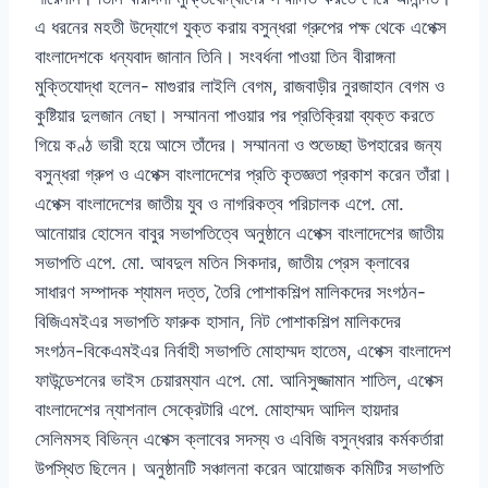
এ ধরনের মহতী উদ্যোগে যুক্ত করায় বসুন্ধরা গ্রুপের পক্ষ থেকে এপেক্স
বাংলাদেশকে ধন্যবাদ জানান তিনি। সংবর্ধনা পাওয়া তিন বীরাঙ্গনা
মুক্তিযোদ্ধা হলেন- মাগুরার লাইলি বেগম, রাজবাড়ীর নুরজাহান বেগম ও
কুষ্টিয়ার দুলজান নেছা। সম্মাননা পাওয়ার পর প্রতিক্রিয়া ব্যক্ত করতে
গিয়ে কণ্ঠ ভারী হয়ে আসে তাঁদের। সম্মাননা ও শুভেচ্ছা উপহারের জন্য
বসুন্ধরা গ্রুপ ও এপেক্স বাংলাদেশের প্রতি কৃতজ্ঞতা প্রকাশ করেন তাঁরা।
এপেক্স বাংলাদেশের জাতীয় যুব ও নাগরিকত্ব পরিচালক এপে. মো.
আনোয়ার হোসেন বাবুর সভাপতিত্বে অনুষ্ঠানে এপেক্স বাংলাদেশের জাতীয়
সভাপতি এপে. মো. আবদুল মতিন সিকদার, জাতীয় প্রেস ক্লাবের
সাধারণ সম্পাদক শ্যামল দত্ত, তৈরি পোশাকশিল্প মালিকদের সংগঠন-
বিজিএমইএর সভাপতি ফারুক হাসান, নিট পোশাকশিল্প মালিকদের
সংগঠন-বিকেএমইএর নির্বাহী সভাপতি মোহাম্মদ হাতেম, এপেক্স বাংলাদেশ
ফাউন্ডেশনের ভাইস চেয়ারম্যান এপে. মো. আনিসুজ্জামান শাতিল, এপেক্স
বাংলাদেশের ন্যাশনাল সেক্রেটারি এপে. মোহাম্মদ আদিল হায়দার
সেলিমসহ বিভিন্ন এপেক্স ক্লাবের সদস্য ও এবিজি বসুন্ধরার কর্মকর্তারা
উপস্থিত ছিলেন। অনুষ্ঠানটি সঞ্চালনা করেন আয়োজক কমিটির সভাপতি